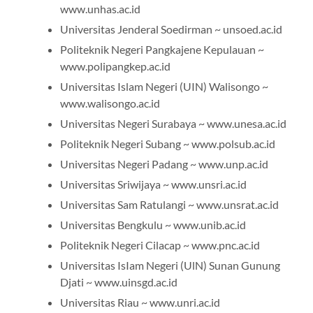
www.unhas.ac.id
Universitas Jenderal Soedirman ~ unsoed.ac.id
Politeknik Negeri Pangkajene Kepulauan ~
www.polipangkep.ac.id
Universitas Islam Negeri (UIN) Walisongo ~
www.walisongo.ac.id
Universitas Negeri Surabaya ~ www.unesa.ac.id
Politeknik Negeri Subang ~ www.polsub.ac.id
Universitas Negeri Padang ~ www.unp.ac.id
Universitas Sriwijaya ~ www.unsri.ac.id
Universitas Sam Ratulangi ~ www.unsrat.ac.id
Universitas Bengkulu ~ www.unib.ac.id
Politeknik Negeri Cilacap ~ www.pnc.ac.id
Universitas IsIam Negeri (UlN) Sunan Gunung
Djati ~ www.uinsgd.ac.id
Universitas Riau ~ www.unri.ac.id