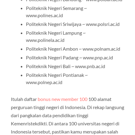
Politeknik Negeri Semarang ~
www.polines.ac.id
Politeknik Negeri Sriwijaya ~ www.polsri.ac.id
Politeknik Negeri Lampung ~
www.polinela.ac.id
Politeknik Negeri Ambon ~ www.polnam.ac.id
Politeknik Negeri Padang ~ www.pnp.ac.id
Politeknik Negeri Bali ~ www.pnb.ac.id
Politeknik Negeri Pontianak ~
www.polnep.ac.id
Itulah daftar
bonus new member 100
100 alamat
perguruan tinggi negeri di Indonesia. Di rekap langsung
dari pangkalan data pendidikan tinggi
Kemenristekdikti. Di antara 100 universitas negeri di
Indonesia tersebut, pastikan kamu merupakan salah