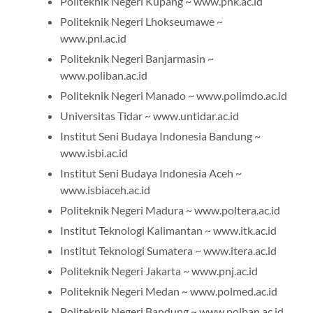
Politeknik Negeri Kupang ~ www.pnk.ac.id
Politeknik Negeri Lhokseumawe ~
www.pnl.ac.id
Politeknik Negeri Banjarmasin ~
www.poliban.ac.id
Politeknik Negeri Manado ~ www.polimdo.ac.id
Universitas Tidar ~ www.untidar.ac.id
Institut Seni Budaya Indonesia Bandung ~
www.isbi.ac.id
Institut Seni Budaya Indonesia Aceh ~
www.isbiaceh.ac.id
Politeknik Negeri Madura ~ www.poltera.ac.id
Institut Teknologi Kalimantan ~ www.itk.ac.id
Institut Teknologi Sumatera ~ www.itera.ac.id
Politeknik Negeri Jakarta ~ www.pnj.ac.id
Politeknik Negeri Medan ~ www.polmed.ac.id
Politeknik Negeri Bandung ~ www.polban.ac.id