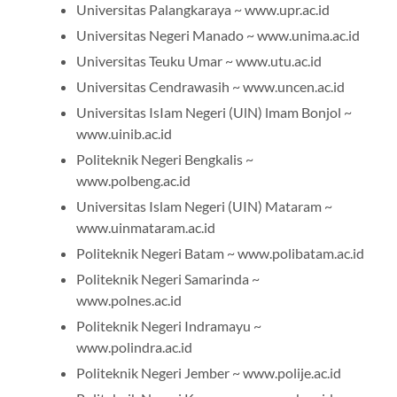
Universitas Palangkaraya ~ www.upr.ac.id
Universitas Negeri Manado ~ www.unima.ac.id
Universitas Teuku Umar ~ www.utu.ac.id
Universitas Cendrawasih ~ www.uncen.ac.id
Universitas IsIam Negeri (UlN) lmam Bonjol ~
www.uinib.ac.id
Politeknik Negeri Bengkalis ~
www.polbeng.ac.id
Universitas Islam Negeri (UIN) Mataram ~
www.uinmataram.ac.id
Politeknik Negeri Batam ~ www.polibatam.ac.id
Politeknik Negeri Samarinda ~
www.polnes.ac.id
Politeknik Negeri Indramayu ~
www.polindra.ac.id
Politeknik Negeri Jember ~ www.polije.ac.id