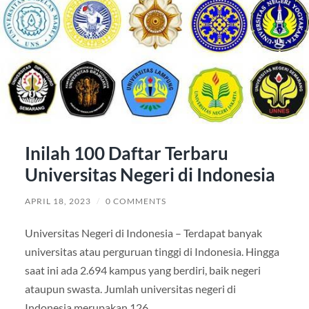
Inilah 100 Daftar Terbaru
Universitas Negeri di Indonesia
APRIL 18, 2023
/
0 COMMENTS
Universitas Negeri di Indonesia – Terdapat banyak
universitas atau perguruan tinggi di Indonesia. Hingga
saat ini ada 2.694 kampus yang berdiri, baik negeri
ataupun swasta. Jumlah universitas negeri di
Indonesia merupakan 126.