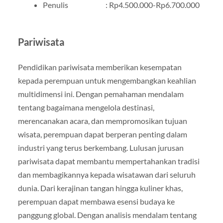
Penulis : Rp4.500.000-Rp6.700.000
Pariwisata
Pendidikan pariwisata memberikan kesempatan
kepada perempuan untuk mengembangkan keahlian
multidimensi ini. Dengan pemahaman mendalam
tentang bagaimana mengelola destinasi,
merencanakan acara, dan mempromosikan tujuan
wisata, perempuan dapat berperan penting dalam
industri yang terus berkembang. Lulusan jurusan
pariwisata dapat membantu mempertahankan tradisi
dan membagikannya kepada wisatawan dari seluruh
dunia. Dari kerajinan tangan hingga kuliner khas,
perempuan dapat membawa esensi budaya ke
panggung global. Dengan analisis mendalam tentang