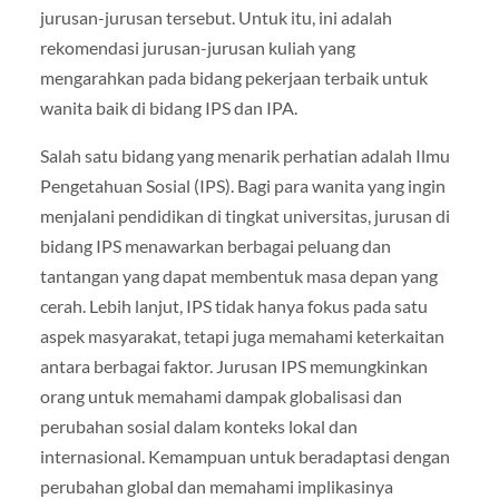
jurusan-jurusan tersebut. Untuk itu, ini adalah
rekomendasi jurusan-jurusan kuliah yang
mengarahkan pada bidang pekerjaan terbaik untuk
wanita baik di bidang IPS dan IPA.
Salah satu bidang yang menarik perhatian adalah Ilmu
Pengetahuan Sosial (IPS). Bagi para wanita yang ingin
menjalani pendidikan di tingkat universitas, jurusan di
bidang IPS menawarkan berbagai peluang dan
tantangan yang dapat membentuk masa depan yang
cerah. Lebih lanjut, IPS tidak hanya fokus pada satu
aspek masyarakat, tetapi juga memahami keterkaitan
antara berbagai faktor. Jurusan IPS memungkinkan
orang untuk memahami dampak globalisasi dan
perubahan sosial dalam konteks lokal dan
internasional. Kemampuan untuk beradaptasi dengan
perubahan global dan memahami implikasinya