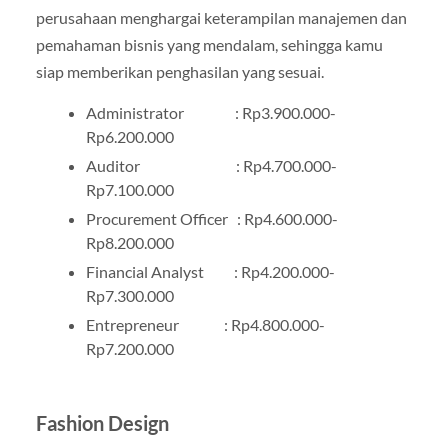
perusahaan menghargai keterampilan manajemen dan
pemahaman bisnis yang mendalam, sehingga kamu
siap memberikan penghasilan yang sesuai.
Administrator : Rp3.900.000-
Rp6.200.000
Auditor : Rp4.700.000-
Rp7.100.000
Procurement Officer : Rp4.600.000-
Rp8.200.000
Financial Analyst : Rp4.200.000-
Rp7.300.000
Entrepreneur : Rp4.800.000-
Rp7.200.000
Fashion Design