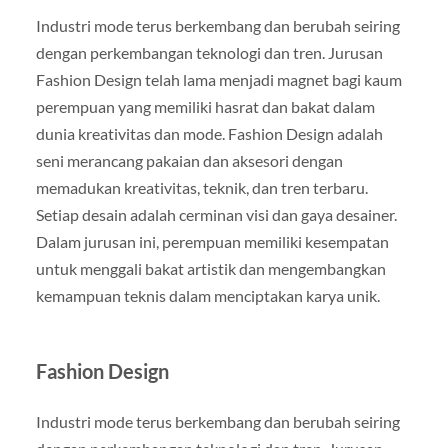
Industri mode terus berkembang dan berubah seiring
dengan perkembangan teknologi dan tren. Jurusan
Fashion Design telah lama menjadi magnet bagi kaum
perempuan yang memiliki hasrat dan bakat dalam
dunia kreativitas dan mode. Fashion Design adalah
seni merancang pakaian dan aksesori dengan
memadukan kreativitas, teknik, dan tren terbaru.
Setiap desain adalah cerminan visi dan gaya desainer.
Dalam jurusan ini, perempuan memiliki kesempatan
untuk menggali bakat artistik dan mengembangkan
kemampuan teknis dalam menciptakan karya unik.
Fashion Design
Industri mode terus berkembang dan berubah seiring