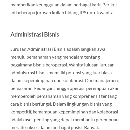
memberikan keunggulan dalam berbagai karir. Berikut
ini beberapa jurusan kuliah bidang IPS untuk wanita.
Administrasi Bisnis
Jurusan Administrasi Bisnis adalah langkah awal
menuju pemahaman yang mendalam tentang
bagaimana bisnis beroperasi. Wanita lulusan jurusan
administrasi bisnis memiliki potensi yang luar biasa
dalam kepemimpinan dan kolaborasi. Dari manajemen,
pemasaran, keuangan, hingga operasi, perempuan akan
memperoleh pemahaman yang komprehensif tentang
cara bisnis berfungsi. Dalam lingkungan bisnis yang
kompetitif, kemampuan kepemimpinan dan kolaborasi
adalah aset penting yang dapat membantu perempuan
meraih sukses dalam berbagai posisi. Banyak