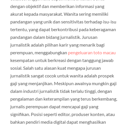
dengan objektif dan memberikan informasi yang
akurat kepada masyarakat. Wanita sering memiliki
pandangan yang unik dan sensitivitas terhadap isu-isu
tertentu, yang dapat berkontribusi pada keberagaman
pandangan dalam bidang jurnalistik. Jurusan
jurnalistik adalah pilihan karir yang menarik bagi
perempuan, menggabungkan
pengeluaran toto macau
kesempatan untuk berkreasi dengan tanggung jawab
sosial. Salah satu alasan kuat mengapa jurusan
jurnalistik sangat cocok untuk wanita adalah prospek
gaji yang menjanjikan. Meskipun awalnya mungkin gaji
dalam industri jurnalistik tidak terlalu tinggi, dengan
pengalaman dan keterampilan yang terus berkembang,
jurnalis perempuan dapat mencapai gaji yang
signifikan. Posisi seperti editor, produser konten, atau
bahkan pendiri media digital dapat menghasilkan