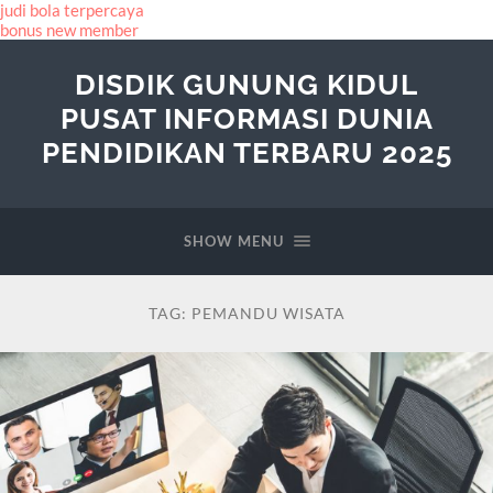
judi bola terpercaya
bonus new member
DISDIK GUNUNG KIDUL
PUSAT INFORMASI DUNIA
PENDIDIKAN TERBARU 2025
SHOW MENU
TAG:
PEMANDU WISATA