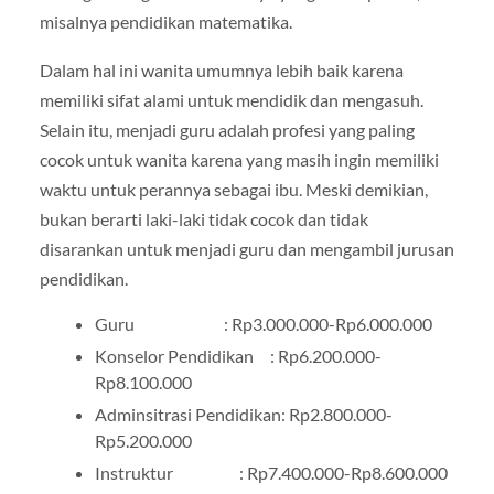
misalnya pendidikan matematika.
Dalam hal ini wanita umumnya lebih baik karena
memiliki sifat alami untuk mendidik dan mengasuh.
Selain itu, menjadi guru adalah profesi yang paling
cocok untuk wanita karena yang masih ingin memiliki
waktu untuk perannya sebagai ibu. Meski demikian,
bukan berarti laki-laki tidak cocok dan tidak
disarankan untuk menjadi guru dan mengambil jurusan
pendidikan.
Guru : Rp3.000.000-Rp6.000.000
Konselor Pendidikan : Rp6.200.000-
Rp8.100.000
Adminsitrasi Pendidikan: Rp2.800.000-
Rp5.200.000
Instruktur : Rp7.400.000-Rp8.600.000