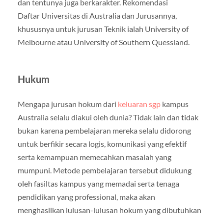
dan tentunya juga berkarakter. Rekomendasi
Daftar Universitas di Australia dan Jurusannya,
khususnya untuk jurusan Teknik ialah University of
Melbourne atau University of Southern Quessland.
Hukum
Mengapa jurusan hokum dari
keluaran sgp
kampus
Australia selalu diakui oleh dunia? Tidak lain dan tidak
bukan karena pembelajaran mereka selalu didorong
untuk berfikir secara logis, komunikasi yang efektif
serta kemampuan memecahkan masalah yang
mumpuni. Metode pembelajaran tersebut didukung
oleh fasiltas kampus yang memadai serta tenaga
pendidikan yang professional, maka akan
menghasilkan lulusan-lulusan hokum yang dibutuhkan