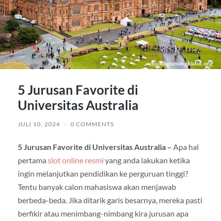
5 Jurusan Favorite di
Universitas Australia
JULI 10, 2024
/
0 COMMENTS
5 Jurusan Favorite di Universitas Australia –
Apa hal
pertama
slot online resmi
yang anda lakukan ketika
ingin melanjutkan pendidikan ke perguruan tinggi?
Tentu banyak calon mahasiswa akan menjawab
berbeda-beda. Jika ditarik garis besarnya, mereka pasti
berfikir atau menimbang-nimbang kira jurusan apa