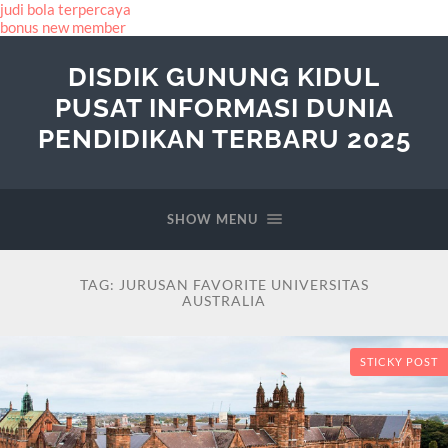
judi bola terpercaya
bonus new member
DISDIK GUNUNG KIDUL
PUSAT INFORMASI DUNIA
PENDIDIKAN TERBARU 2025
SHOW MENU
TAG:
JURUSAN FAVORITE UNIVERSITAS
AUSTRALIA
STICKY POST